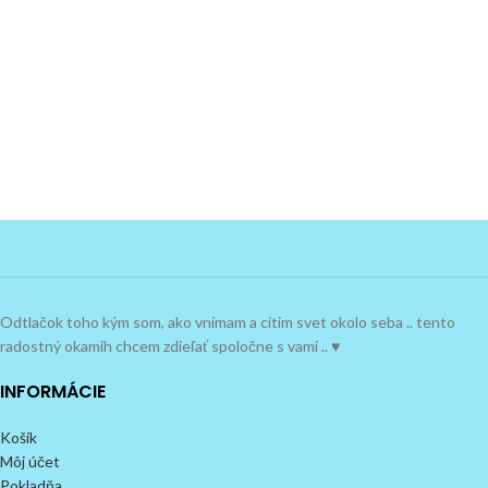
Odtlačok toho kým som, ako vnímam a cítim svet okolo seba .. tento
radostný okamih chcem zdieľať spoločne s vami .. ♥
INFORMÁCIE
Košík
Môj účet
Pokladňa