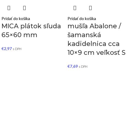
Pridať do košíka
Pridať do košíka
MICA plátok sľuda
mušľa Abalone /
65×60 mm
šamanská
kadidelnica cca
€
2,97
s DPH
10×9 cm veľkosť S
€
7,69
s DPH