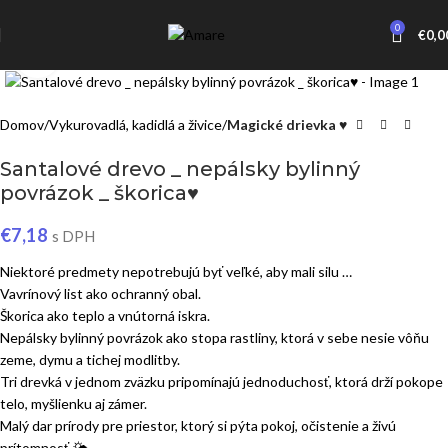
0
€
0,0
Click to enlarge
Domov
Vykurovadlá, kadidlá a živice
Magické drievka ♥
Santalové drevo _ nepálsky bylinný
povrázok _ škorica♥
€
7,18
s DPH
Niektoré predmety nepotrebujú byť veľké, aby mali silu …
Vavrínový list ako ochranný obal.
Škorica ako teplo a vnútorná iskra.
Nepálsky bylinný povrázok ako stopa rastliny, ktorá v sebe nesie vôňu
zeme, dymu a tichej modlitby.
Tri drevká v jednom zväzku pripomínajú jednoduchosť, ktorá drží pokope
telo, myšlienku aj zámer.
Malý dar prírody pre priestor, ktorý si pýta pokoj, očistenie a živú
prítomnosť 🌤️