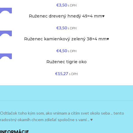
€
3,50
s DPH
Ruženec drevený hnedý 49×4 mm♥
€
3,50
s DPH
Ruženec kamienkový zelený 38×4 mm♥
€
4,50
s DPH
Ruženec tigrie oko
€
15,27
s DPH
Odtlačok toho kým som, ako vnímam a cítim svet okolo seba .. tento
radostný okamih chcem zdieľať spoločne s vami .. ♥
INFORMÁCIE