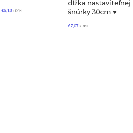
dĺžka nastaviteľnej
€
5,13
šnúrky 30cm ♥
s DPH
€
7,07
s DPH