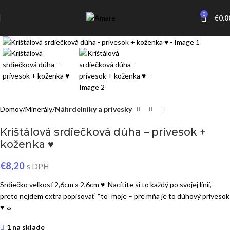
0
€
0,0
Click to enlarge
Domov
Minerály
Náhrdelníky a prívesky
Krištálová srdiečková dúha – prívesok +
koženka ♥
€
8,20
s DPH
Srdiečko veľkosť 2,6cm x 2,6cm ♥ Nacítite si to každý po svojej línií,
preto nejdem extra popisovať “to” moje – pre mňa je to dúhový prívesok
♥ ☼
1 na sklade