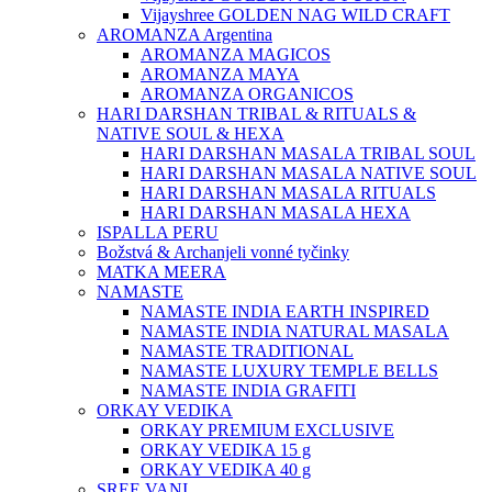
Vijayshree GOLDEN NAG WILD CRAFT
AROMANZA Argentina
AROMANZA MAGICOS
AROMANZA MAYA
AROMANZA ORGANICOS
HARI DARSHAN TRIBAL & RITUALS &
NATIVE SOUL & HEXA
HARI DARSHAN MASALA TRIBAL SOUL
HARI DARSHAN MASALA NATIVE SOUL
HARI DARSHAN MASALA RITUALS
HARI DARSHAN MASALA HEXA
ISPALLA PERU
Božstvá & Archanjeli vonné tyčinky
MATKA MEERA
NAMASTE
NAMASTE INDIA EARTH INSPIRED
NAMASTE INDIA NATURAL MASALA
NAMASTE TRADITIONAL
NAMASTE LUXURY TEMPLE BELLS
NAMASTE INDIA GRAFITI
ORKAY VEDIKA
ORKAY PREMIUM EXCLUSIVE
ORKAY VEDIKA 15 g
ORKAY VEDIKA 40 g
SREE VANI