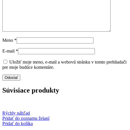
Meno
*
E-mail
*
Uložiť moje meno, e-mail a webovú stránku v tomto prehliadači
pre moje budúce komentáre.
Súvisiace produkty
Rýchly náhľad
Pridať do zoznamu želaní
Pridať do košíka