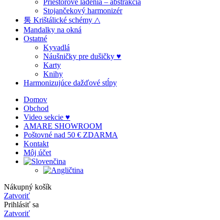
Priestorové ladenia – abstrakcia
Stojančekový harmonizér
통 Krištálické schémy △
Mandalky na okná
Ostatné
Kyvadlá
Náušničky pre dušičky ♥
Karty
Knihy
Harmonizujúce dažďové stĺpy
Domov
Obchod
Video sekcie ♥
AMARE SHOWROOM
Poštovné nad 50 € ZDARMA
Kontakt
Môj účet
Nákupný košík
Zatvoriť
Prihlásiť sa
Zatvoriť