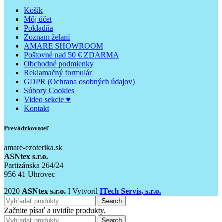
Košík
Môj účet
Pokladňa
Zoznam želaní
AMARE SHOWROOM
Poštovné nad 50 € ZDARMA
Obchodné podmienky
Reklamačný formulár
GDPR (Ochrana osobných údajov)
Súbory Cookies
Video sekcie ♥
Kontakt
Prevádzkovateľ
amare-ezoterika.sk
ASNtex s.r.o.
Partizánska 264/24
956 41 Uhrovec
2020
ASNtex s.r.o.
I Vytvoril
ITech Servis, s.r.o.
Search
Začnite písať a uvidíte produkty.
Search