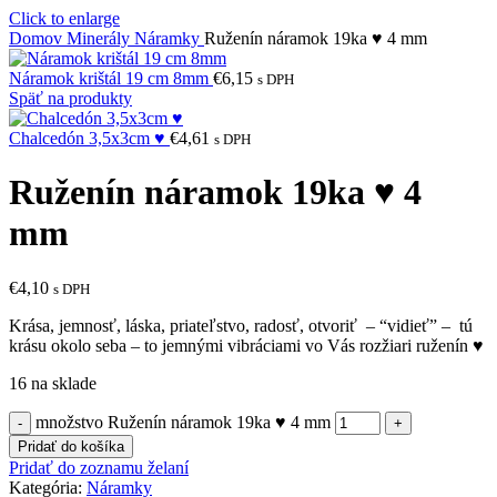
Click to enlarge
Domov
Minerály
Náramky
Ruženín náramok 19ka ♥ 4 mm
Náramok krištál 19 cm 8mm
€
6,15
s DPH
Späť na produkty
Chalcedón 3,5x3cm ♥
€
4,61
s DPH
Ruženín náramok 19ka ♥ 4
mm
€
4,10
s DPH
Krása, jemnosť, láska, priateľstvo, radosť, otvoriť – “vidieť” – tú
krásu okolo seba – to jemnými vibráciami vo Vás rozžiari ruženín ♥
16 na sklade
množstvo Ruženín náramok 19ka ♥ 4 mm
Pridať do košíka
Pridať do zoznamu želaní
Kategória:
Náramky