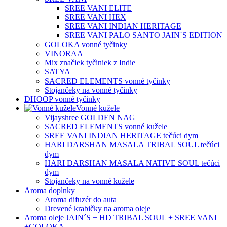
SREE VANI ELITE
SREE VANI HEX
SREE VANI INDIAN HERITAGE
SREE VANI PALO SANTO JAIN´S EDITION
GOLOKA vonné tyčinky
VINORAA
Mix značiek tyčiniek z Indie
SATYA
SACRED ELEMENTS vonné tyčinky
Stojančeky na vonné tyčinky
DHOOP vonné tyčinky
Vonné kužele
Vijayshree GOLDEN NAG
SACRED ELEMENTS vonné kužele
SREE VANI INDIAN HERITAGE tečúci dym
HARI DARSHAN MASALA TRIBAL SOUL tečúci
dym
HARI DARSHAN MASALA NATIVE SOUL tečúci
dym
Stojančeky na vonné kužele
Aroma doplnky
Aroma difuzér do auta
Drevené krabičky na aroma oleje
Aroma oleje JAIN´S + HD TRIBAL SOUL + SREE VANI
+GOLOKA