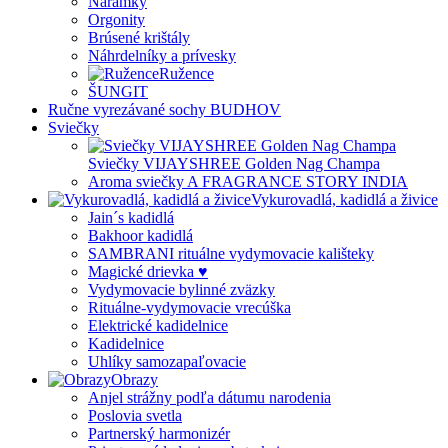
Náramky
Orgonity
Brúsené krištály
Náhrdelníky a prívesky
Ružence
ŠUNGIT
Ručne vyrezávané sochy BUDHOV
Sviečky
Sviečky VIJAYSHREE Golden Nag Champa
Aroma sviečky A FRAGRANCE STORY INDIA
Vykurovadlá, kadidlá a živice
Jain´s kadidlá
Bakhoor kadidlá
SAMBRANI rituálne vydymovacie kališteky
Magické drievka ♥
Vydymovacie bylinné zväzky
Rituálne-vydymovacie vrecúška
Elektrické kadidelnice
Kadidelnice
Uhlíky samozapaľovacie
Obrazy
Anjel strážny podľa dátumu narodenia
Poslovia svetla
Partnerský harmonizér