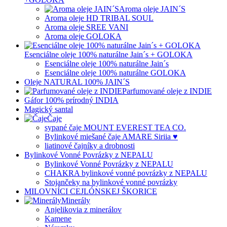
Aroma oleje JAIN´S
Aroma oleje HD TRIBAL SOUL
Aroma oleje SREE VANI
Aroma oleje GOLOKA
Esenciálne oleje 100% naturálne Jain´s + GOLOKA
Esenciálne oleje 100% naturálne Jain´s
Esenciálne oleje 100% naturálne GOLOKA
Oleje NATURAL 100% JAIN´S
Parfumované oleje z INDIE
Gáfor 100% prírodný INDIA
Magický santal
Čaje
sypané čaje MOUNT EVEREST TEA CO.
Bylinkové miešané čaje AMARE Siriia ♥
liatinové čajníky a drobnosti
Bylinkové Vonné Povrázky z NEPALU
Bylinkové Vonné Povrázky z NEPALU
CHAKRA bylinkové vonné povrázky z NEPALU
Stojančeky na bylinkové vonné povrázky
MILOVNÍCI CEJLÓNSKEJ ŠKORICE
Minerály
Anjelikovia z minerálov
Kamene