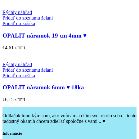
Rýchly náhľad
Pridať do zoznamu želaní
Pridať do košíka
OPALIT náramok 19 cm 4mm ♥
€
4,61
s DPH
Rýchly náhľad
Pridať do zoznamu želaní
Pridať do košíka
OPALIT náramok 6mm ♥ 18ka
€
6,15
s DPH
Odtlačok toho kým som, ako vnímam a cítim svet okolo seba .. tento
radostný okamih chcem zdieľať spoločne s vami .. ♥
Informácie