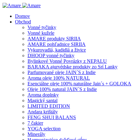
Domov
Obchod
Vonné tyčinky
Vonné kužele
AMARE produkty SIRIIA
AMARE pohľadnice SIRIIA
Vykurovadlá, kadidlá a živice
DHOOP vonné tyčinky
Bylinkové Vonné Povrázky z NEPALU
BARAKA ajurvédske produkty zo Srí Lanky
Parfumované oleje JAIN´S z Indie
Aroma oleje 100% NATURAL
Esenciálne oleje 100% naturálne Jain´s + GOLOKA
Oleje 100% natural JAIN´S z Indie
Aroma doplnky
Magický santal
LIMITED EDITION
Andara krištály
FENG SHUI BALANS
7 čakier
YOGA selection
Minerály
Harmonizujúce dažďové stĺpy