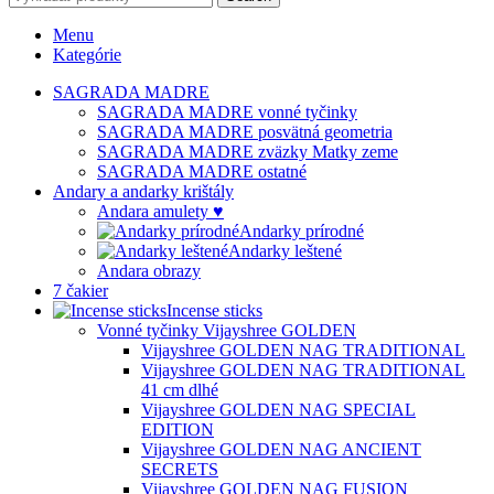
Menu
Kategórie
SAGRADA MADRE
SAGRADA MADRE vonné tyčinky
SAGRADA MADRE posvätná geometria
SAGRADA MADRE zväzky Matky zeme
SAGRADA MADRE ostatné
Andary a andarky krištály
Andara amulety ♥
Andarky prírodné
Andarky leštené
Andara obrazy
7 čakier
Incense sticks
Vonné tyčinky Vijayshree GOLDEN
Vijayshree GOLDEN NAG TRADITIONAL
Vijayshree GOLDEN NAG TRADITIONAL
41 cm dlhé
Vijayshree GOLDEN NAG SPECIAL
EDITION
Vijayshree GOLDEN NAG ANCIENT
SECRETS
Vijayshree GOLDEN NAG FUSION