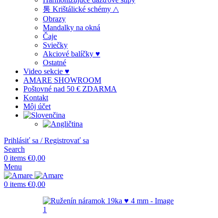
통 Krištálické schémy △
Obrazy
Mandalky na okná
Čaje
Sviečky
Akciové balíčky ♥
Ostatné
Video sekcie ♥
AMARE SHOWROOM
Poštovné nad 50 € ZDARMA
Kontakt
Môj účet
Prihlásiť sa / Registrovať sa
Search
0
items
€
0,00
Menu
0
items
€
0,00