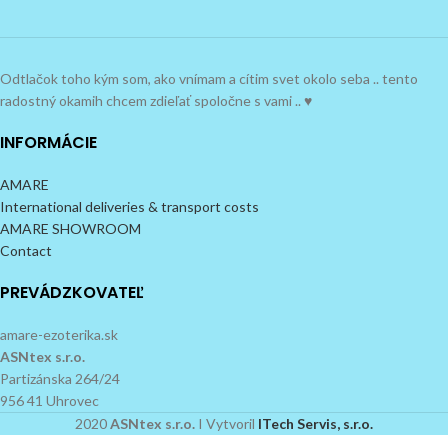
Odtlačok toho kým som, ako vnímam a cítim svet okolo seba .. tento
radostný okamih chcem zdieľať spoločne s vami .. ♥
INFORMÁCIE
AMARE
International deliveries & transport costs
AMARE SHOWROOM
Contact
PREVÁDZKOVATEĽ
amare-ezoterika.sk
ASNtex s.r.o.
Partizánska 264/24
956 41 Uhrovec
2020
ASNtex s.r.o.
I Vytvoril
ITech Servis, s.r.o.