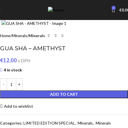
0
€
0,0
Click to enlarge
Home
Minerals
Minerals
GUA SHA – AMETHYST
€
12,00
s DPH
4 in stock
ADD TO CART
Add to wishlist
Categories:
LIMITED EDITION SPECIAL
,
Minerals
,
Minerals