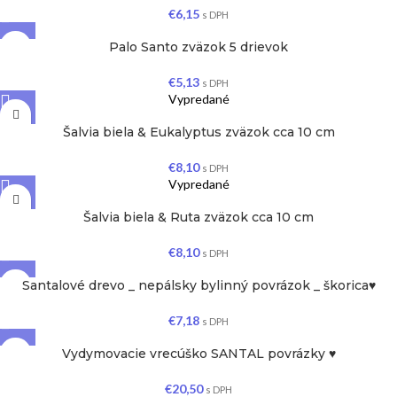
€
6,15
s DPH
Palo Santo zväzok 5 drievok
€
5,13
s DPH
Vypredané
Šalvia biela & Eukalyptus zväzok cca 10 cm
€
8,10
s DPH
Vypredané
Šalvia biela & Ruta zväzok cca 10 cm
€
8,10
s DPH
Santalové drevo _ nepálsky bylinný povrázok _ škorica♥
€
7,18
s DPH
Vydymovacie vrecúško SANTAL povrázky ♥
€
20,50
s DPH