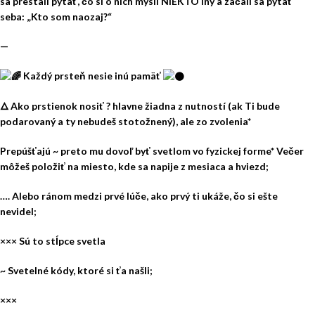
sa prestali pýtať, čo si o nich myslí NIEKTO iný a začali sa pýtať
seba: „Kto som naozaj?“
—
Každý prsteň nesie inú pamäť
🜂 Ako prstienok nosiť ? hlavne žiadna z nutností (ak Ti bude
podarovaný a ty nebudeš stotožnený), ale zo zvolenia*
Prepúšťajú ~ preto mu dovoľ byť svetlom vo fyzickej forme* Večer
môžeš položiť na miesto, kde sa napije z mesiaca a hviezd;
…. Alebo ránom medzi prvé lúče, ako prvý ti ukáže, čo si ešte
nevidel;
××× Sú to stĺpce svetla
~ Svetelné kódy, ktoré si ťa našli;
×××