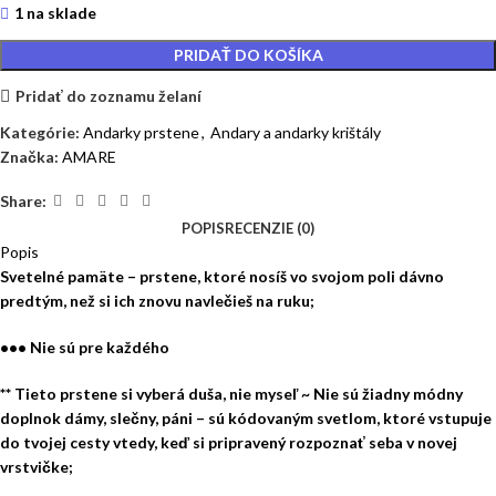
1 na sklade
PRIDAŤ DO KOŠÍKA
Pridať do zoznamu želaní
Kategórie:
Andarky prstene
,
Andary a andarky krištály
Značka:
AMARE
Share:
POPIS
RECENZIE (0)
Popis
Svetelné pamäte – prstene, ktoré nosíš vo svojom poli dávno
predtým, než si ich znovu navlečieš na ruku;
••• Nie sú pre každého
** Tieto prstene si vyberá duša, nie myseľ ~ Nie sú žiadny módny
doplnok dámy, slečny, páni – sú kódovaným svetlom, ktoré vstupuje
do tvojej cesty vtedy, keď si pripravený rozpoznať seba v novej
vrstvičke;