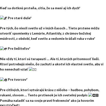
Keď sa dotknú prsteňa, cítia, že sa mení aj ich dych*
Pre staré duše*
Pre tých, čo niesli svetlo už v iných časoch .. Tieto prstene môžu
otvoriť spomienky z Lemúrie, Atlantídy, z chrámov božskej
múdrosti, z období, keď svetlo a vedomie kráčali ruka v ruke*
Pre liečiteľov*
Nie vždy tí, ktorí sú terapeuti … Ale tí, ktorých prítomnosť lieči.
Ktorí potrebujú niečo, čo zachytí a ukotví ich vlastné svetlo, aby si
ho nenechali vziať
Pre tvorcov*
Pre citlivých, ktorí vytvárajú krásu z ničoho – hudbou, pohybom,
rukami, slovom … Tento prstienok je ich svetelný podpis
Pomáha naladiť sa na svoje pravé frekvencie* ako ja hovorím
SKUTOČNÉ*