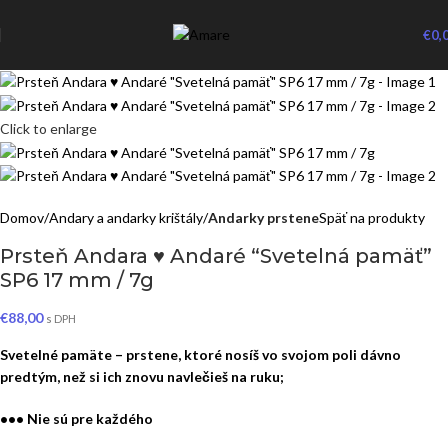
€
0,
Click to enlarge
Domov
Andary a andarky krištály
Andarky prstene
Späť na produkty
Prsteň Andara ♥ Andaré “Svetelná pamäť”
SP6 17 mm / 7g
€
88,00
s DPH
Svetelné pamäte – prstene, ktoré nosíš vo svojom poli dávno
predtým, než si ich znovu navlečieš na ruku;
••• Nie sú pre každého