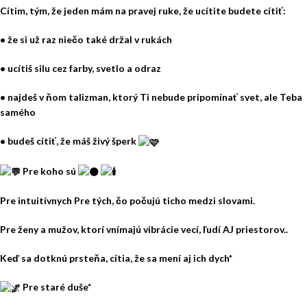
Cítim, tým, že jeden mám na pravej ruke, že ucítite budete cítiť:
• že si už raz niečo také držal v rukách
• ucítiš silu cez farby, svetlo a odraz
• najdeš v ňom talizman, ktorý Ti nebude pripomínať svet, ale Teba
samého
• budeš cítiť, že máš živý šperk
Pre koho sú
Pre intuitívnych Pre tých, čo počujú ticho medzi slovami.
Pre ženy a mužov, ktorí vnímajú vibrácie vecí, ľudí AJ priestorov..
Keď sa dotknú prsteňa, cítia, že sa mení aj ich dych*
Pre staré duše*