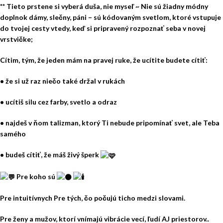
** Tieto prstene si vyberá duša, nie myseľ ~ Nie sú žiadny módny
doplnok dámy, slečny, páni – sú kódovaným svetlom, ktoré vstupuje
do tvojej cesty vtedy, keď si pripravený rozpoznať seba v novej
vrstvičke;
Cítim, tým, že jeden mám na pravej ruke, že ucítite budete cítiť:
• že si už raz niečo také držal v rukách
• ucítiš silu cez farby, svetlo a odraz
• najdeš v ňom talizman, ktorý Ti nebude pripomínať svet, ale Teba
samého
• budeš cítiť, že máš živý šperk
Pre koho sú
Pre intuitívnych Pre tých, čo počujú ticho medzi slovami.
Pre ženy a mužov, ktorí vnímajú vibrácie vecí, ľudí AJ priestorov..