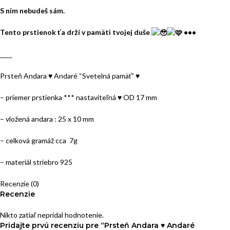
S ním nebudeš sám.
Tento prstienok ťa drží v pamäti tvojej duše
•••
____
Prsteň Andara ♥ Andaré “Svetelná pamäť” ♥
– priemer prstienka *** nastaviteľná ♥ OD 17 mm
– vložená andara : 25 x 10 mm
– celková gramáž cca 7g
– materiál striebro 925
Recenzie (0)
Recenzie
Nikto zatiaľ nepridal hodnotenie.
Pridajte prvú recenziu pre “Prsteň Andara ♥ Andaré