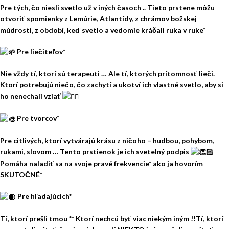
Pre tých, čo niesli svetlo už v iných časoch .. Tieto prstene môžu
otvoriť spomienky z Lemúrie, Atlantídy, z chrámov božskej
múdrosti, z období, keď svetlo a vedomie kráčali ruka v ruke*
Pre liečiteľov*
Nie vždy tí, ktorí sú terapeuti … Ale tí, ktorých prítomnosť lieči.
Ktorí potrebujú niečo, čo zachytí a ukotví ich vlastné svetlo, aby si
ho nenechali vziať
Pre tvorcov*
Pre citlivých, ktorí vytvárajú krásu z ničoho – hudbou, pohybom,
rukami, slovom … Tento prstienok je ich svetelný podpis
Pomáha naladiť sa na svoje pravé frekvencie* ako ja hovorím
SKUTOČNÉ*
Pre hľadajúcich*
Tí, ktorí prešli tmou ** Ktorí nechcú byť viac niekým iným !!Tí, ktorí