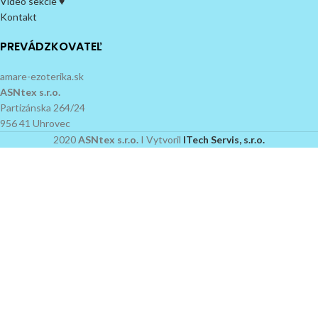
Video sekcie ♥
Kontakt
PREVÁDZKOVATEĽ
amare-ezoterika.sk
ASNtex s.r.o.
Partizánska 264/24
956 41 Uhrovec
2020
ASNtex s.r.o.
I Vytvoril
ITech Servis, s.r.o.