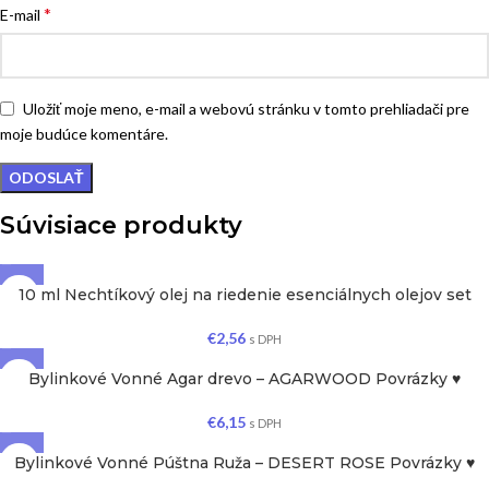
*
E-mail
Uložiť moje meno, e-mail a webovú stránku v tomto prehliadači pre
moje budúce komentáre.
Súvisiace produkty
10 ml Nechtíkový olej na riedenie esenciálnych olejov set
€
2,56
s DPH
Bylinkové Vonné Agar drevo – AGARWOOD Povrázky ♥
€
6,15
s DPH
Bylinkové Vonné Púštna Ruža – DESERT ROSE Povrázky ♥