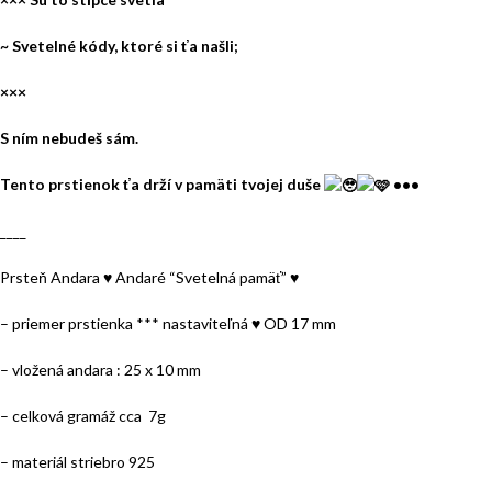
~ Svetelné kódy, ktoré si ťa našli;
×××
S ním nebudeš sám.
Tento prstienok ťa drží v pamäti tvojej duše
•••
____
Prsteň Andara ♥ Andaré “Svetelná pamäť” ♥
– priemer prstienka *** nastaviteľná ♥ OD 17 mm
– vložená andara : 25 x 10 mm
– celková gramáž cca 7g
– materiál striebro 925