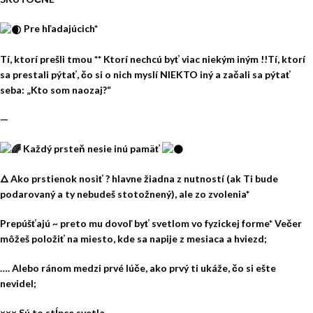
Pre hľadajúcich*
Tí, ktorí prešli tmou ** Ktorí nechcú byť viac niekým iným !!Tí, ktorí
sa prestali pýtať, čo si o nich myslí NIEKTO iný a začali sa pýtať
seba: „Kto som naozaj?“
—
Každý prsteň nesie inú pamäť
🜂 Ako prstienok nosiť ? hlavne žiadna z nutností (ak Ti bude
podarovaný a ty nebudeš stotožnený), ale zo zvolenia*
Prepúšťajú ~ preto mu dovoľ byť svetlom vo fyzickej forme* Večer
môžeš položiť na miesto, kde sa napije z mesiaca a hviezd;
…. Alebo ránom medzi prvé lúče, ako prvý ti ukáže, čo si ešte
nevidel;
××× Sú to stĺpce svetla