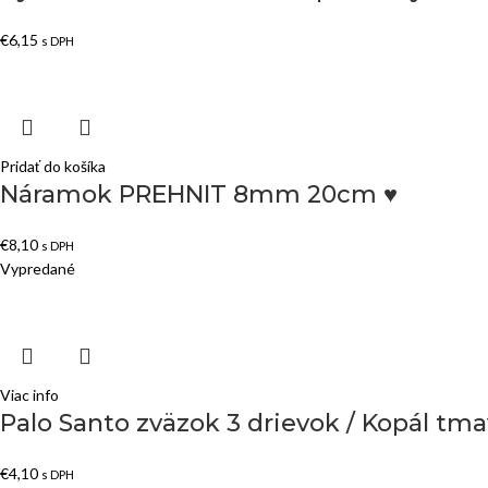
€
6,15
s DPH
Pridať do košíka
Náramok PREHNIT 8mm 20cm ♥
€
8,10
s DPH
Vypredané
Viac info
Palo Santo zväzok 3 drievok / Kopál tma
€
4,10
s DPH