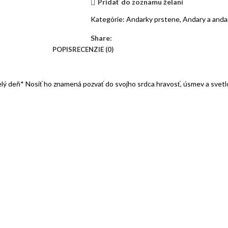
Pridať do zoznamu želaní
Kategórie:
Andarky prstene
,
Andary a andar
Share:
POPIS
RECENZIE (0)
 celý deň* Nosiť ho znamená pozvať do svojho srdca hravosť, úsmev a svet