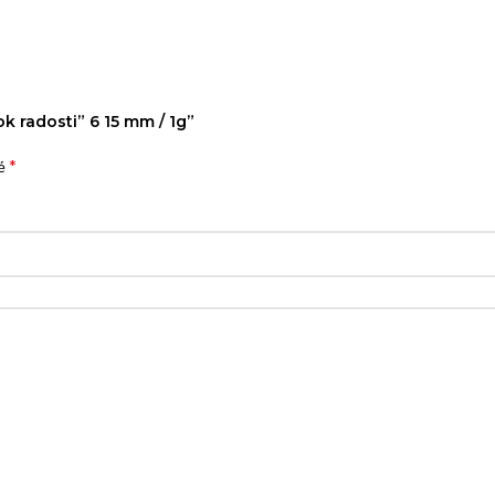
k radosti” 6 15 mm / 1g”
*
né