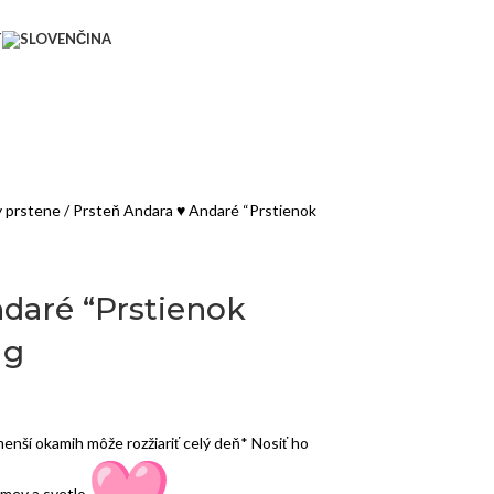
T
y prstene
Prsteň Andara ♥ Andaré “Prstienok
daré “Prstienok
1g
jmenší okamih môže rozžiariť celý deň* Nosiť ho
smev a svetlo