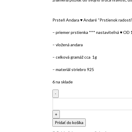
Prsteň Andara ♥ Andaré “Prstienok radosti
– priemer prstienka *** nastaviteľná ♥ OD
– vložená andara
– celková gramáž cca 1g
– materiál striebro 925
6 na sklade
Pridať do košíka