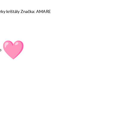
ky krištály
Značka:
AMARE
lo