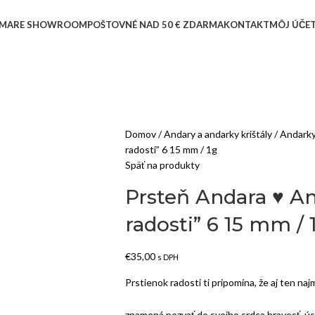
MARE SHOWROOM
POŠTOVNÉ NAD 50 € ZDARMA
KONTAKT
MÔJ ÚČE
Domov
Andary a andarky krištály
Andark
radosti” 6 15 mm / 1g
Späť na produkty
Prsteň Andara ♥ An
radosti” 6 15 mm / 
€
35,00
s DPH
Prstienok radosti ti pripomína, že aj ten na
znamená pozvať do svojho srdca hravosť, ú