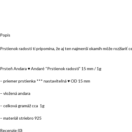
Popis
Prstienok radosti ti pripomína, že aj ten najmenší okamih môže rozžiariť
Prsteň Andara ♥ Andaré “Prstienok radosti” 15 mm / 1g
– priemer prstienka *** nastaviteľná ♥ OD 15 mm
– vložená andara
– celková gramáž cca 1g
– materiál striebro 925
Recenzie (0)