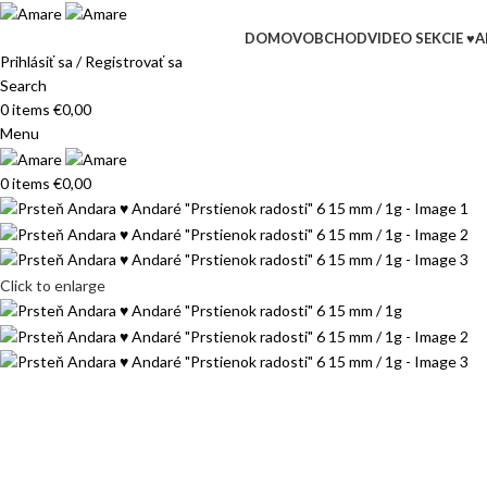
DOMOV
OBCHOD
VIDEO SEKCIE ♥
A
Prihlásiť sa / Registrovať sa
Search
0
items
€
0,00
Menu
0
items
€
0,00
Click to enlarge