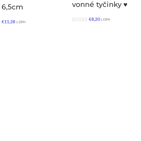
vonné tyčinky ♥
6,5cm
€
8,20
s DPH
€
11,28
s DPH