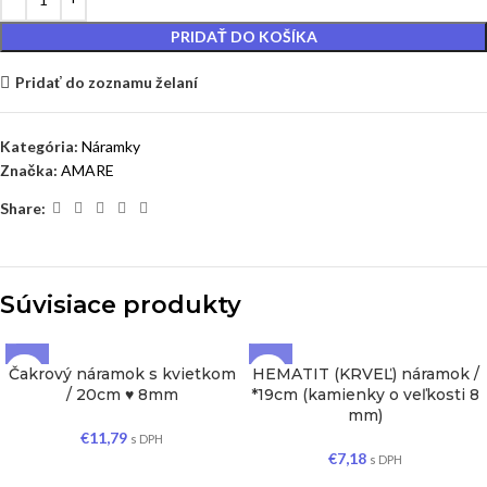
PRIDAŤ DO KOŠÍKA
Pridať do zoznamu želaní
Kategória:
Náramky
Značka:
AMARE
Share:
Súvisiace produkty
Čakrový náramok s kvietkom
HEMATIT (KRVEĽ) náramok /
/ 20cm ♥ 8mm
*19cm (kamienky o veľkosti 8
mm)
€
11,79
s DPH
€
7,18
s DPH