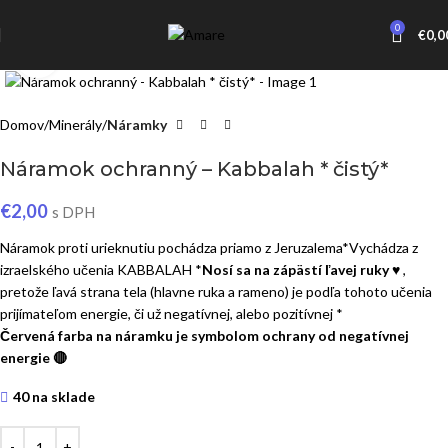
0
€
0,0
Click to enlarge
Domov
Minerály
Náramky
Náramok ochranný – Kabbalah * čistý*
€
2,00
s DPH
Náramok proti urieknutiu pochádza priamo z Jeruzalema*Vychádza z
izraelského učenia KABBALAH *
Nosí sa na zápästí ľavej ruky ♥
,
pretože ľavá strana tela (hlavne ruka a rameno) je podľa tohoto učenia
prijímateľom energie, či už negatívnej, alebo pozitívnej *
Červená farba na náramku je symbolom ochrany od negatívnej
energie
🔴
40 na sklade