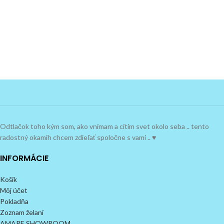
Odtlačok toho kým som, ako vnímam a cítim svet okolo seba .. tento
radostný okamih chcem zdieľať spoločne s vami .. ♥
INFORMÁCIE
Košík
Môj účet
Pokladňa
Zoznam želaní
AMARE SHOWROOM