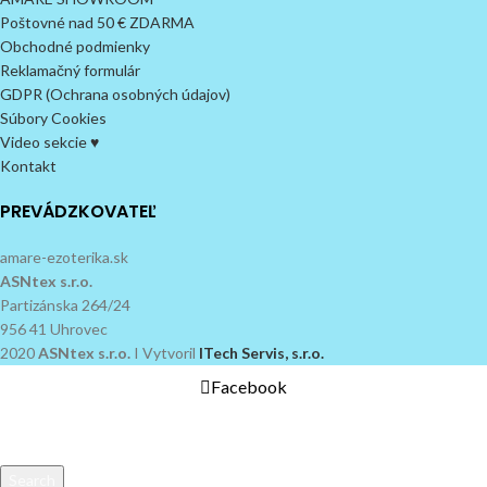
Poštovné nad 50 € ZDARMA
Obchodné podmienky
Reklamačný formulár
GDPR (Ochrana osobných údajov)
Súbory Cookies
Video sekcie ♥
Kontakt
PREVÁDZKOVATEĽ
amare-ezoterika.sk
ASNtex s.r.o.
Partizánska 264/24
956 41 Uhrovec
2020
ASNtex s.r.o.
I Vytvoril
ITech Servis, s.r.o.
Facebook
Search