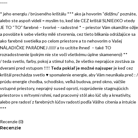
____
* jeho energiu / brúseného krištálu *** ako ja hovorím “didžinu” poznáte,
alebo ste aspoň videli = myslím to, keď ide CEZ krištál SLNIEčKO vtedy
JE TO “TO” farebné – tvorivé – radostné * – priestor Vám okamžite ožije
a povoláte k sebe všetky milé stvorenia, cez tieto blikania odrážajúce sa
ako farebné svetielka po celom priestore a to nehovorím o Vašej
NÁLADIČKE PARÁDNEJ ////// a to ucítite ihneď – také TO
rozradostnenie (pokým nie ste voči všetkému úplne skamenený) **
/ teda svetlo, farby, pokoj a stimul toho, že všetko neprajúce zostáva za
dverami pred vstupom !!!!
Teda pokiaľ je možné najsuper
je keď cez
krištál prechádza svetlo
♥
spomalenie energie, aby Vám neunikala preč : /
prúdu energie chodba, schodisko, veľká budova, pred okno, väčšie
vstupné priestory, neprajný sused oproti, rozprúdenie stagnujúcich
priestorov s mŕtvymi rohmi, nad pracovný stôl ako lúč sily a kreativity,
alebo pre radosť z farebných lúčov radosti podľa Vášho cítenia a intuície
***
Recenzie (0)
Recenzie