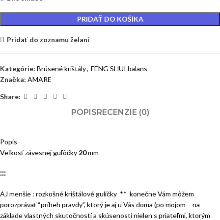
PRIDAŤ DO KOŠÍKA
Pridať do zoznamu želaní
Kategórie:
Brúsené krištály
,
FENG SHUI balans
Značka:
AMARE
Share:
POPIS
RECENZIE (0)
Popis
Veľkosť závesnej guľôčky
20
mm
:::
AJ menšie : rozkošné krištálové guličky ** konečne Vám môžem
porozprávať “príbeh pravdy”, ktorý je aj u Vás doma (po mojom – na
základe vlastných skutočností a skúseností nielen s priateľmi, ktorým