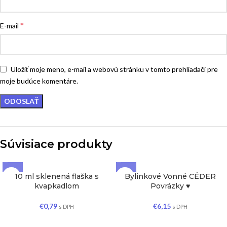
*
E-mail
Uložiť moje meno, e-mail a webovú stránku v tomto prehliadači pre
moje budúce komentáre.
Súvisiace produkty
10 ml sklenená flaška s
Bylinkové Vonné CÉDER
kvapkadlom
Povrázky ♥
€
0,79
€
6,15
s DPH
s DPH