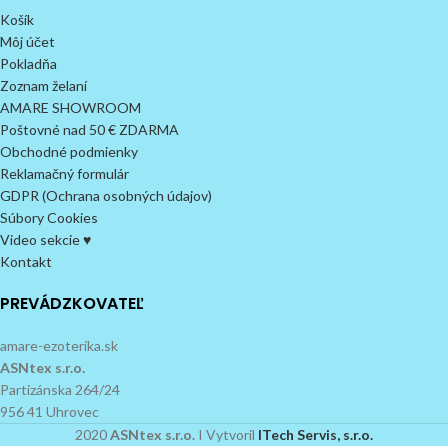
Košík
Môj účet
Pokladňa
Zoznam želaní
AMARE SHOWROOM
Poštovné nad 50 € ZDARMA
Obchodné podmienky
Reklamačný formulár
GDPR (Ochrana osobných údajov)
Súbory Cookies
Video sekcie ♥
Kontakt
PREVÁDZKOVATEĽ
amare-ezoterika.sk
ASNtex s.r.o.
Partizánska 264/24
956 41 Uhrovec
2020
ASNtex s.r.o.
I Vytvoril
ITech Servis, s.r.o.