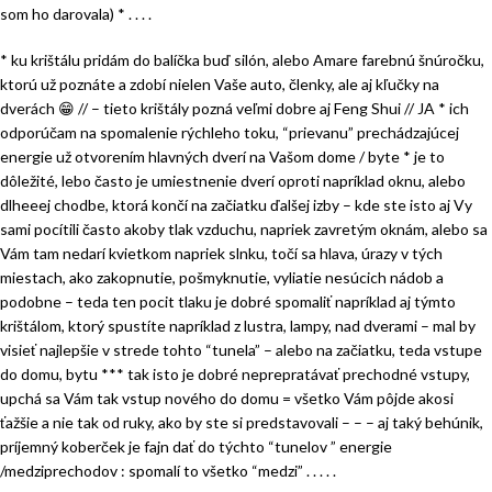
som ho darovala) * . . . .
* ku krištálu pridám do balíčka buď silón, alebo Amare farebnú šnúročku,
ktorú už poznáte a zdobí nielen Vaše auto, členky, ale aj kľučky na
dverách
😁
// – tieto krištály pozná veľmi dobre aj Feng Shui // JA * ich
odporúčam na spomalenie rýchleho toku, “prievanu” prechádzajúcej
energie už otvorením hlavných dverí na Vašom dome / byte * je to
dôležité, lebo často je umiestnenie dverí oproti napríklad oknu, alebo
dlheeej chodbe, ktorá končí na začiatku ďalšej izby – kde ste isto aj Vy
sami pocítili často akoby tlak vzduchu, napriek zavretým oknám, alebo sa
Vám tam nedarí kvietkom napriek slnku, točí sa hlava, úrazy v tých
miestach, ako zakopnutie, pošmyknutie, vyliatie nesúcich nádob a
podobne – teda ten pocit tlaku je dobré spomaliť napríklad aj týmto
krištálom, ktorý spustíte napríklad z lustra, lampy, nad dverami – mal by
visieť najlepšie v strede tohto “tunela” – alebo na začiatku, teda vstupe
do domu, bytu *** tak isto je dobré neprepratávať prechodné vstupy,
upchá sa Vám tak vstup nového do domu = všetko Vám pôjde akosi
ťažšie a nie tak od ruky, ako by ste si predstavovali – – – aj taký behúnik,
príjemný koberček je fajn dať do týchto “tunelov ” energie
/medziprechodov : spomalí to všetko “medzi” . . . . .