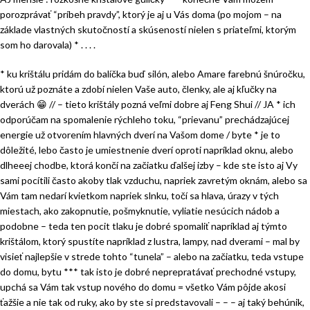
porozprávať “príbeh pravdy”, ktorý je aj u Vás doma (po mojom – na
základe vlastných skutočností a skúseností nielen s priateľmi, ktorým
som ho darovala) * . . . .
* ku krištálu pridám do balíčka buď silón, alebo Amare farebnú šnúročku,
ktorú už poznáte a zdobí nielen Vaše auto, členky, ale aj kľučky na
dverách
😁
// – tieto krištály pozná veľmi dobre aj Feng Shui // JA * ich
odporúčam na spomalenie rýchleho toku, “prievanu” prechádzajúcej
energie už otvorením hlavných dverí na Vašom dome / byte * je to
dôležité, lebo často je umiestnenie dverí oproti napríklad oknu, alebo
dlheeej chodbe, ktorá končí na začiatku ďalšej izby – kde ste isto aj Vy
sami pocítili často akoby tlak vzduchu, napriek zavretým oknám, alebo sa
Vám tam nedarí kvietkom napriek slnku, točí sa hlava, úrazy v tých
miestach, ako zakopnutie, pošmyknutie, vyliatie nesúcich nádob a
podobne – teda ten pocit tlaku je dobré spomaliť napríklad aj týmto
krištálom, ktorý spustíte napríklad z lustra, lampy, nad dverami – mal by
visieť najlepšie v strede tohto “tunela” – alebo na začiatku, teda vstupe
do domu, bytu *** tak isto je dobré neprepratávať prechodné vstupy,
upchá sa Vám tak vstup nového do domu = všetko Vám pôjde akosi
ťažšie a nie tak od ruky, ako by ste si predstavovali – – – aj taký behúnik,