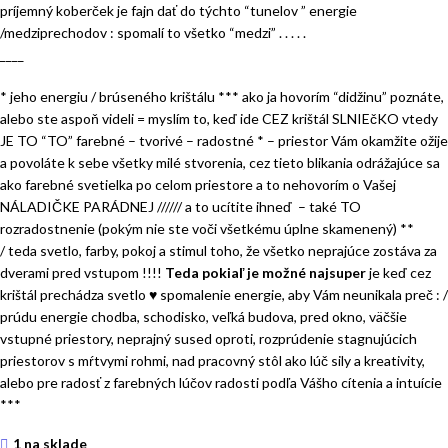
príjemný koberček je fajn dať do týchto “tunelov ” energie
/medziprechodov : spomalí to všetko “medzi” . . . . .
____
* jeho energiu / brúseného krištálu *** ako ja hovorím “didžinu” poznáte,
alebo ste aspoň videli = myslím to, keď ide CEZ krištál SLNIEčKO vtedy
JE TO “TO” farebné – tvorivé – radostné * – priestor Vám okamžite ožije
a povoláte k sebe všetky milé stvorenia, cez tieto blikania odrážajúce sa
ako farebné svetielka po celom priestore a to nehovorím o Vašej
NÁLADIČKE PARÁDNEJ ////// a to ucítite ihneď – také TO
rozradostnenie (pokým nie ste voči všetkému úplne skamenený) **
/ teda svetlo, farby, pokoj a stimul toho, že všetko neprajúce zostáva za
dverami pred vstupom !!!!
Teda pokiaľ je možné najsuper
je keď cez
krištál prechádza svetlo
♥
spomalenie energie, aby Vám neunikala preč : /
prúdu energie chodba, schodisko, veľká budova, pred okno, väčšie
vstupné priestory, neprajný sused oproti, rozprúdenie stagnujúcich
priestorov s mŕtvymi rohmi, nad pracovný stôl ako lúč sily a kreativity,
alebo pre radosť z farebných lúčov radosti podľa Vášho cítenia a intuície
***
1 na sklade