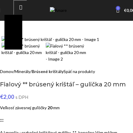
0
€
0,0
Click to enlarge
Domov
Minerály
Brúsené krištály
Späť na produkty
Fialový ** brúsený krištáľ – gulička 20 mm
€
2,00
s DPH
Veľkosť závesnej guľôčky
20
mm
:::
AJ menšie : rozkošné krištálové guličky ** konečne Vám môžem