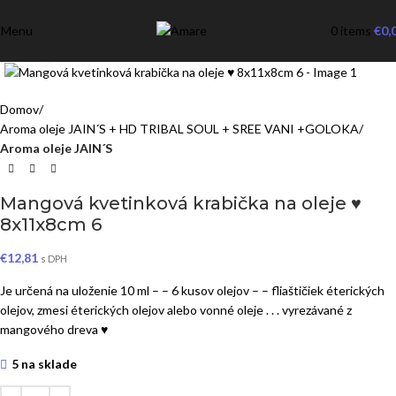
Menu
0
items
€
0,
Click to enlarge
Domov
Aroma oleje JAIN´S + HD TRIBAL SOUL + SREE VANI +GOLOKA
Aroma oleje JAIN´S
Mangová kvetinková krabička na oleje ♥
8x11x8cm 6
€
12,81
s DPH
Je určená na uloženie 10 ml – – 6 kusov olejov – – fliaštičiek éterických
olejov, zmesi éterických olejov alebo vonné oleje . . . vyrezávané z
mangového dreva ♥
5 na sklade