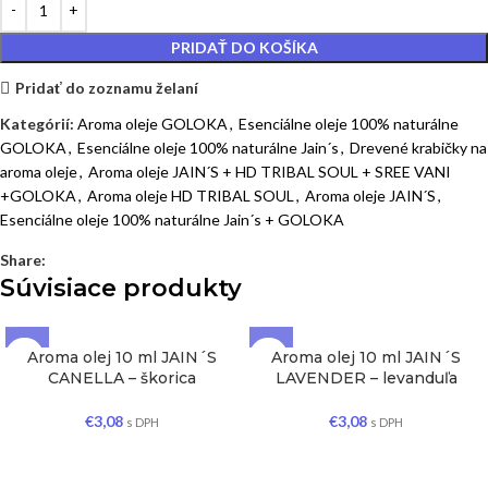
PRIDAŤ DO KOŠÍKA
Pridať do zoznamu želaní
Kategórií:
Aroma oleje GOLOKA
,
Esenciálne oleje 100% naturálne
GOLOKA
,
Esenciálne oleje 100% naturálne Jain´s
,
Drevené krabičky na
aroma oleje
,
Aroma oleje JAIN´S + HD TRIBAL SOUL + SREE VANI
+GOLOKA
,
Aroma oleje HD TRIBAL SOUL
,
Aroma oleje JAIN´S
,
Esenciálne oleje 100% naturálne Jain´s + GOLOKA
Share:
Súvisiace produkty
Aroma olej 10 ml JAIN´S
Aroma olej 10 ml JAIN´S
CANELLA – škorica
LAVENDER – levanduľa
€
3,08
€
3,08
s DPH
s DPH