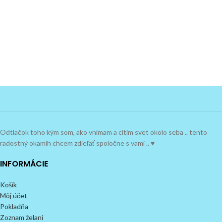
Odtlačok toho kým som, ako vnímam a cítim svet okolo seba .. tento
radostný okamih chcem zdieľať spoločne s vami .. ♥
INFORMÁCIE
Košík
Môj účet
Pokladňa
Zoznam želaní