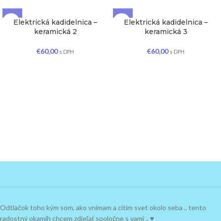
Elektrická kadidelnica –
Elektrická kadidelnica –
VYPREDANÉ
VYPREDANÉ
keramická 2
keramická 3
€
60,00
€
60,00
s DPH
s DPH
Odtlačok toho kým som, ako vnímam a cítim svet okolo seba .. tento
radostný okamih chcem zdieľať spoločne s vami .. ♥