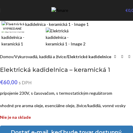
€
0,
Click to enlarge
VYPREDANÉ
Domov
Vykurovadlá, kadidlá a živice
Elektrické kadidelnice
Elektrická kadidelnica – keramická 1
€
60,00
s DPH
pripojenie 230V, s časovačom, s termostatickým regulátorom
vhodné pre aroma oleje, esenciálne oleje, živice/kadidlá, vonné vosky
Nie je na sklade
Dostať e-mail, keď bude tovar dostupný.