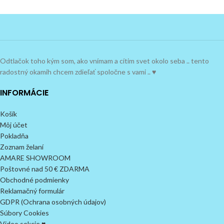
Odtlačok toho kým som, ako vnímam a cítim svet okolo seba .. tento
radostný okamih chcem zdieľať spoločne s vami .. ♥
INFORMÁCIE
Košík
Môj účet
Pokladňa
Zoznam želaní
AMARE SHOWROOM
Poštovné nad 50 € ZDARMA
Obchodné podmienky
Reklamačný formulár
GDPR (Ochrana osobných údajov)
Súbory Cookies
Video sekcie ♥