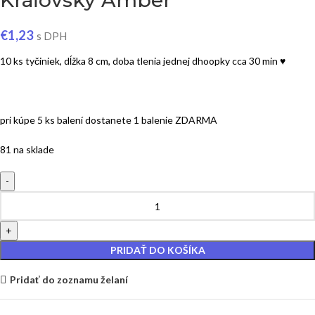
Kráľovský Amber
€
1,23
s DPH
10 ks tyčiniek, dĺžka 8 cm, doba tlenia jednej dhoopky cca 30 min ♥
pri kúpe 5 ks balení dostanete 1 balenie ZDARMA
81 na sklade
PRIDAŤ DO KOŠÍKA
Pridať do zoznamu želaní