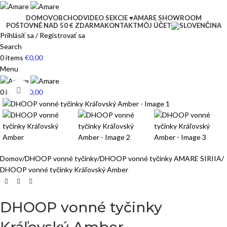
DOMOV
OBCHOD
VIDEO SEKCIE ♥
AMARE SHOWROOM
POŠTOVNÉ NAD 50 € ZDARMA
KONTAKT
MÔJ ÚČET
Prihlásiť sa / Registrovať sa
Search
0
items
€
0,00
Menu
Click to enlarge
0
items
€
0,00
Domov
DHOOP vonné tyčinky
DHOOP vonné tyčinky AMARE SIRIIA
DHOOP vonné tyčinky Kráľovský Amber
DHOOP vonné tyčinky