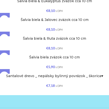
Šalvia biela & Eukalyptus zväzok cca 10 cm
VYPREDANÉ
€
8,10
s DPH
Šalvia biela & Jalovec zväzok cca 10 cm
VYPREDANÉ
€
8,10
s DPH
Šalvia biela & Ruta zväzok cca 10 cm
VYPREDANÉ
€
8,10
s DPH
Šalvia biela zväzok cca 10 cm
€
5,90
s DPH
Santalové drevo _ nepálsky bylinný povrázok _ škorica♥
€
7,18
s DPH