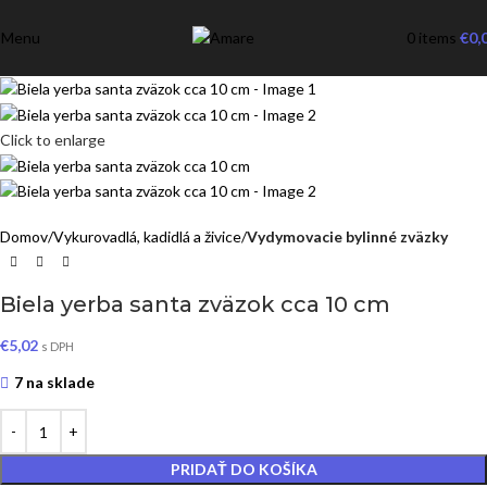
Menu
0
items
€
0,
Click to enlarge
Domov
Vykurovadlá, kadidlá a živice
Vydymovacie bylinné zväzky
Biela yerba santa zväzok cca 10 cm
€
5,02
s DPH
7 na sklade
PRIDAŤ DO KOŠÍKA