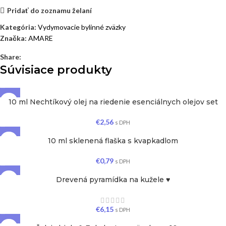
Pridať do zoznamu želaní
Kategória:
Vydymovacie bylinné zväzky
Značka:
AMARE
Share:
Súvisiace produkty
10 ml Nechtíkový olej na riedenie esenciálnych olejov set
€
2,56
s DPH
10 ml sklenená flaška s kvapkadlom
€
0,79
s DPH
Drevená pyramídka na kužele ♥
€
6,15
s DPH