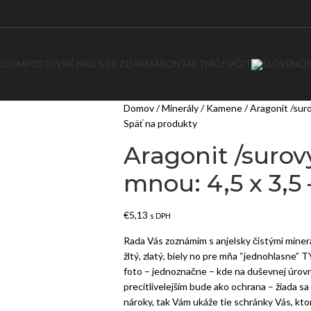
ROOM
POŠTOVNÉ NAD 50 € ZDARMA
KONTAKT
MÔJ ÚČET
Domov
Minerály
Kamene
Aragonit /sur
Späť na produkty
Aragonit /surov
mnou: 4,5 x 3,5
€
5,13
s DPH
Rada Vás zoznámim s anjelsky čistými mine
žltý, zlatý, biely no pre mňa “jednohlasne
foto – jednoznačne – kde na duševnej úrovni
precitlivelejším bude ako ochrana – žiada sa
nároky, tak Vám ukáže tie schránky Vás, kt