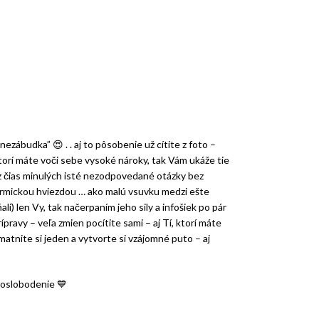
 “nezábudka”
😍
. . aj to pôsobenie už cítite z foto –
torí máte voči sebe vysoké nároky, tak Vám ukáže tie
 z čias minulých isté nezodpovedané otázky bez
 karmickou hviezdou … ako malú vsuvku medzi ešte
ali) len Vy, tak načerpaním jeho sily a infošiek po pár
ravy – veľa zmien pocítite sami – aj Tí, ktorí máte
tnite si jeden a vytvorte si vzájomné puto – aj
a oslobodenie
💙