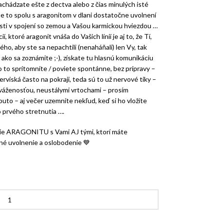
nachádzate ešte z dectva alebo z čias minulých isté
 to spolu s aragonitom v dlani dostatočne uvolnení
hosti v spojení so zemou a Vašou karmickou hviezdou …
, ktoré aragonit vnáša do Vašich línií je aj to, že Tí,
ho, aby ste sa nepachtili (nenaháňali) len Vy, tak
 ako sa zoznámite ;-), získate tu hlasnú komunikáciu
 to sprítomníte / poviete spontánne, bez prípravy –
nerviská často na pokraji, teda sú to už nervové tiky –
áženosťou, neustálymi vrtochami – prosím
puto – aj večer uzemníte nekľud, keď si ho vložíte
 prvého stretnutia ….
nie ARAGONITU s Vami AJ tými, ktorí máte
lné uvolnenie a oslobodenie
💙