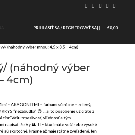
PRIHLÁSIŤ SA / REGISTROVAŤ SA
€
0,00
ový/ (náhodný výber mnou: 4,5 x 3,5 – 4cm)
ý/ (náhodný výber
 – 4cm)
rálmi – ARAGONITMI – farbami sú rôzne – zelený,
” TYRKYS “nezábudka”
😍
. . aj to pôsobenie už cítite z
 cibrí Vašu trpezlivosť, vľúdnosť a tým
 mi napísať, že Vy
👥
Tí – ktorí máte voči sebe vysoké
oré sú skutočné, krásne až majestátne zveľadené, len