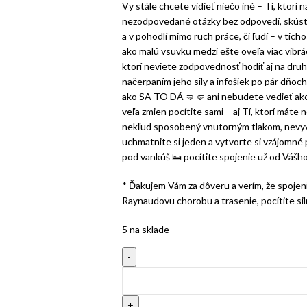
Vy stále chcete vidieť niečo iné – Tí, ktorí 
nezodpovedané otázky bez odpovedí, skúste
a v pohodlí mimo ruch práce, či ľudí – v tic
ako malú vsuvku medzi ešte oveľa viac vibrácií
ktorí neviete zodpovednosť hodiť aj na druhé
načerpaním jeho sily a infošiek po pár dňoch
ako SA TO DÁ
🤜
🤛
ani nebudete vedieť ako
veľa zmien pocítite sami – aj Tí, ktorí máte 
nekľud sposobený vnutorným tlakom, nevyv
uchmatnite si jeden a vytvorte si vzájomné 
pod vankúš
🛌
pocítite spojenie už od Vášho
* Ďakujem Vám za dôveru a verím, že spoje
Raynaudovu chorobu a trasenie, pocítite si
5 na sklade