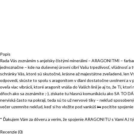
Popis
Rada Vás zoznámim s anjelsky čistými minerálmi – ARAGONITMI – farbami
jednoznačne – kde na duševnej úrovni cibrí Vašu trpezlivosť, vľúdnosť a t
schránky Vás, ktoré sú skutočné, krásne až majestátne zveľadené, len Vy 
odpovedí, skúste to spolu s aragonitom v dlani dostatočne uvolnení a v 
oveľa viac vibrácií, ktoré aragonit vnáša do Vašich línií je aj to, že Tí, k
dňoch ako sa zoznámite ;-), získate tu hlasnú komunikáciu ako SA TO D
nerviská často na pokraji, teda sú to už nervové tiky – nekľud sposoben
večer uzemníte nekľud, keď si ho vložíte pod vankúš
🛌
pocítite spojenie
* Ďakujem Vám za dôveru a verím, že spojenie ARAGONITU s Vami AJ tými
Recenzie (0)