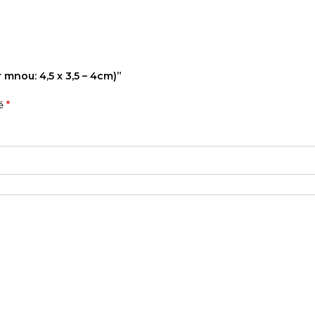
 mnou: 4,5 x 3,5 – 4cm)”
*
né