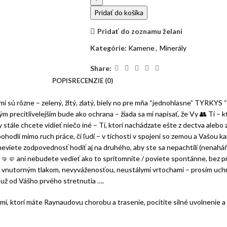
Pridať do košíka
Pridať do zoznamu želaní
Kategórie:
Kamene
,
Minerály
Share:
POPIS
RECENZIE (0)
 sú rôzne – zelený, žltý, zlatý, biely no pre mňa “jednohlasne” TYRKYS
ým precitlivelejším bude ako ochrana – žiada sa mi napísať, že Vy
👥
Tí – k
stále chcete vidieť niečo iné – Tí, ktorí nachádzate ešte z dectva alebo
pohodlí mimo ruch práce, či ľudí – v tichosti v spojení so zemou a Vašou
torí neviete zodpovednosť hodiť aj na druhého, aby ste sa nepachtili (nenaháň
Á
🤜
🤛
ani nebudete vedieť ako to sprítomníte / poviete spontánne, bez príp
ý vnutorným tlakom, nevyváženosťou, neustálymi vrtochami – prosím uchma
 už od Vášho prvého stretnutia ….
, ktorí máte Raynaudovu chorobu a trasenie, pocítite silné uvolnenie 