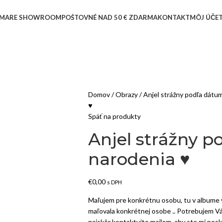
MARE SHOWROOM
POŠTOVNÉ NAD 50 € ZDARMA
KONTAKT
MÔJ ÚČE
Domov
Obrazy
Anjel strážny podľa dátu
♥
Späť na produkty
Anjel strážny 
narodenia ♥
€
0,00
s DPH
Maľujem pre konkrétnu osobu, tu v albume v
maľovala konkrétnej osobe .. Potrebujem V
najskôr kontaktujte mailom, aby ste mi posk