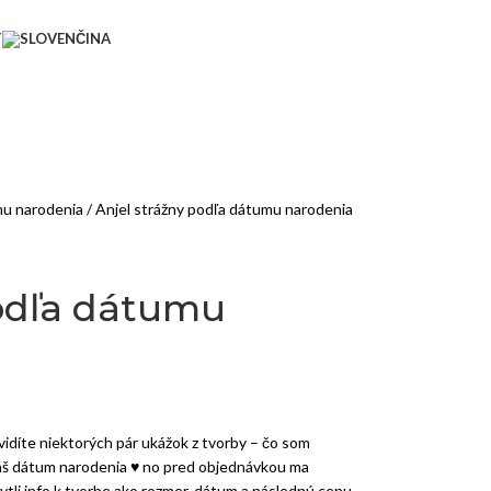
T
mu narodenia
Anjel strážny podľa dátumu narodenia
podľa dátumu
idíte niektorých pár ukážok z tvorby – čo som
áš dátum narodenia ♥ no pred objednávkou ma
ytli info k tvorbe ako rozmer, dátum a následnú cenu