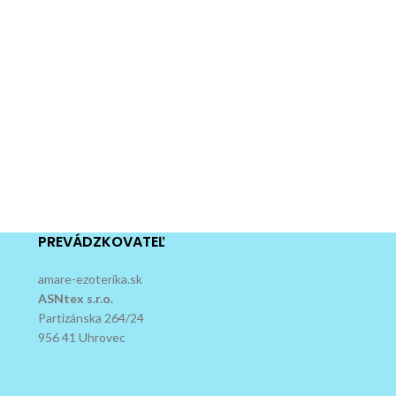
PREVÁDZKOVATEĽ
amare-ezoterika.sk
ASNtex s.r.o.
Partizánska 264/24
956 41 Uhrovec