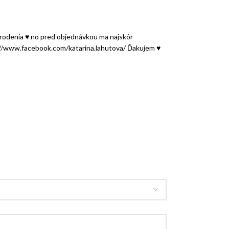
arodenia ♥ no pred objednávkou ma najskôr
tps://www.facebook.com/katarina.lahutova/ Ďakujem ♥