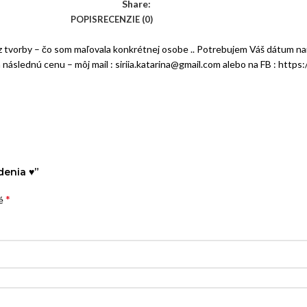
Share:
POPIS
RECENZIE (0)
 z tvorby – čo som maľovala konkrétnej osobe .. Potrebujem Váš dátum n
 a následnú cenu – môj mail : siriia.katarina@gmail.com alebo na FB : ht
denia ♥”
*
né