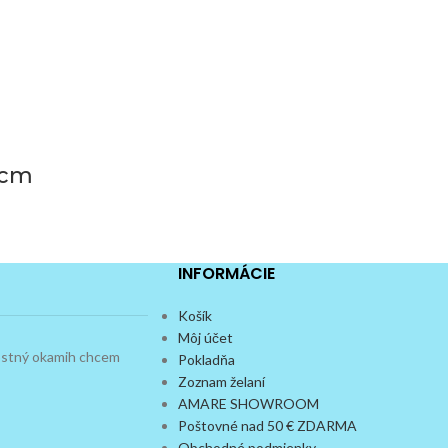
0cm
INFORMÁCIE
Košík
Môj účet
dostný okamih chcem
Pokladňa
Zoznam želaní
AMARE SHOWROOM
Poštovné nad 50 € ZDARMA
Obchodné podmienky