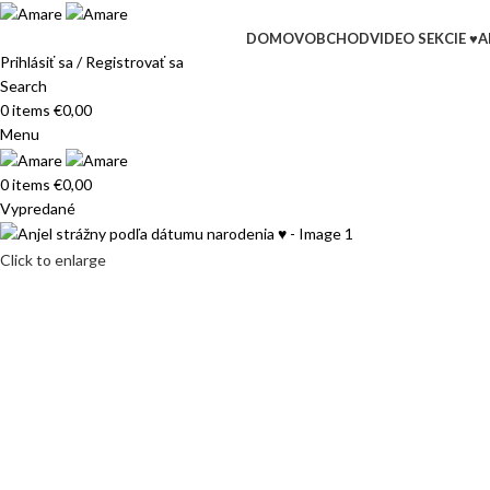
DOMOV
OBCHOD
VIDEO SEKCIE ♥
A
Prihlásiť sa / Registrovať sa
Search
0
items
€
0,00
Menu
0
items
€
0,00
Vypredané
Click to enlarge