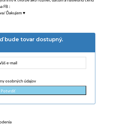
a FB :
va/ Ďakujem ♥
eď bude tovar dostupný.
ny osobných údajov
rodenia