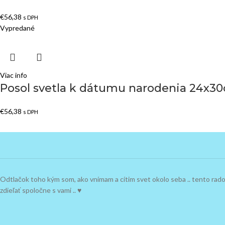
€
56,38
s DPH
Vypredané
Viac info
Posol svetla k dátumu narodenia 24x3
€
56,38
s DPH
Odtlačok toho kým som, ako vnímam a cítim svet okolo seba .. tento ra
zdieľať spoločne s vami .. ♥