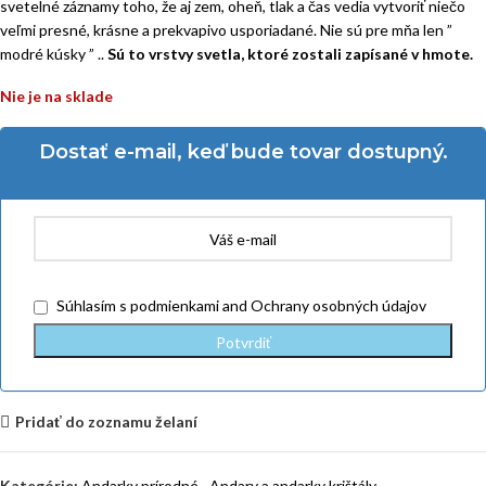
svetelné záznamy toho, že aj zem, oheň, tlak a čas vedia vytvoriť niečo
veľmi presné, krásne a prekvapivo usporiadané. Nie sú pre mňa len ”
modré kúsky ” ..
Sú to vrstvy svetla, ktoré zostali zapísané v hmote.
Nie je na sklade
Dostať e-mail, keď bude tovar dostupný.
Súhlasím
s podmienkami
and
Ochrany osobných údajov
Pridať do zoznamu želaní
Kategórie:
Andarky prírodné
,
Andary a andarky krištály