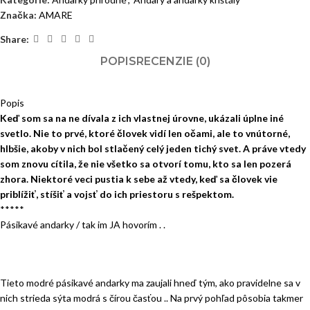
Značka:
AMARE
Share:
POPIS
RECENZIE (0)
Popis
Keď som sa na ne dívala z ich vlastnej úrovne, ukázali úplne iné
svetlo. Nie to prvé, ktoré človek vidí len očami, ale to vnútorné,
hlbšie, akoby v nich bol stlačený celý jeden tichý svet. A práve vtedy
som znovu cítila, že nie všetko sa otvorí tomu, kto sa len pozerá
zhora. Niektoré veci pustia k sebe až vtedy, keď sa človek vie
priblížiť, stíšiť a vojsť do ich priestoru s rešpektom.
*****
Pásikavé andarky / tak im JA hovorím . .
Tieto modré pásikavé andarky ma zaujali hneď tým, ako pravidelne sa v
nich strieda sýta modrá s čírou časťou .. Na prvý pohľad pôsobia takmer