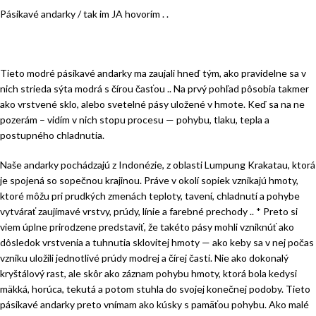
Pásikavé andarky / tak im JA hovorím . .
Tieto modré pásikavé andarky ma zaujali hneď tým, ako pravidelne sa v
nich strieda sýta modrá s čírou časťou .. Na prvý pohľad pôsobia takmer
ako vrstvené sklo, alebo svetelné pásy uložené v hmote. Keď sa na ne
pozerám – vidím v nich stopu procesu — pohybu, tlaku, tepla a
postupného chladnutia.
Naše andarky pochádzajú z Indonézie, z oblasti Lumpung Krakatau, ktorá
je spojená so sopečnou krajinou. Práve v okolí sopiek vznikajú hmoty,
ktoré môžu pri prudkých zmenách teploty, tavení, chladnutí a pohybe
vytvárať zaujímavé vrstvy, prúdy, línie a farebné prechody .. * Preto si
viem úplne prirodzene predstaviť, že takéto pásy mohli vzniknúť ako
dôsledok vrstvenia a tuhnutia sklovitej hmoty — ako keby sa v nej počas
vzniku uložili jednotlivé prúdy modrej a čírej časti. Nie ako dokonalý
kryštálový rast, ale skôr ako záznam pohybu hmoty, ktorá bola kedysi
mäkká, horúca, tekutá a potom stuhla do svojej konečnej podoby. Tieto
pásikavé andarky preto vnímam ako kúsky s pamäťou pohybu. Ako malé