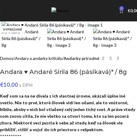
0
€
0,0
Click to enlarge
VYPREDANÉ
Domov
Andary a andarky krištály
Andarky prírodné
Andara ♥ Andaré Siriia 86 (pásikavá)* / 8g
€
10,00
s DPH
Keď som sa na ne dívala z ich vlastnej úrovne, ukázali úplne iné
svetlo. Nie to prvé, ktoré človek vidí len očami, ale to vnútorné,
hlbšie, akoby v nich bol stlačený celý jeden tichý svet. A práve vtedy
som znovu cítila, že nie všetko sa otvorí tomu, kto sa len pozerá
zhora. Niektoré veci pustia k sebe až vtedy, keď sa človek vie
priblížiť, stíšiť a vojsť do ich priestoru s rešpektom.
**********