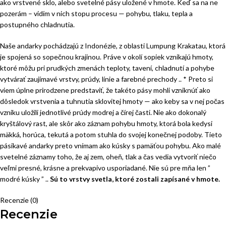
ako vrstvené sklo, alebo svetelné pásy uložené v hmote. Keď sa na ne
pozerám – vidím v nich stopu procesu — pohybu, tlaku, tepla a
postupného chladnutia.
Naše andarky pochádzajú z Indonézie, z oblasti Lumpung Krakatau, ktorá
je spojená so sopečnou krajinou. Práve v okolí sopiek vznikajú hmoty,
ktoré môžu pri prudkých zmenách teploty, tavení, chladnutí a pohybe
vytvárať zaujímavé vrstvy, prúdy, línie a farebné prechody .. * Preto si
viem úplne prirodzene predstaviť, že takéto pásy mohli vzniknúť ako
dôsledok vrstvenia a tuhnutia sklovitej hmoty — ako keby sa v nej počas
vzniku uložili jednotlivé prúdy modrej a čírej časti. Nie ako dokonalý
kryštálový rast, ale skôr ako záznam pohybu hmoty, ktorá bola kedysi
mäkká, horúca, tekutá a potom stuhla do svojej konečnej podoby. Tieto
pásikavé andarky preto vnímam ako kúsky s pamäťou pohybu. Ako malé
svetelné záznamy toho, že aj zem, oheň, tlak a čas vedia vytvoriť niečo
veľmi presné, krásne a prekvapivo usporiadané. Nie sú pre mňa len ”
modré kúsky ” ..
Sú to vrstvy svetla, ktoré zostali zapísané v hmote.
Recenzie (0)
Recenzie