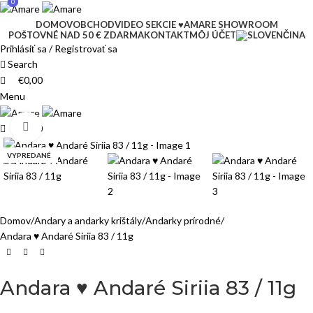
0
0
DOMOV
OBCHOD
VIDEO SEKCIE ♥
AMARE SHOWROOM
POŠTOVNÉ NAD 50 € ZDARMA
KONTAKT
MÔJ ÚČET
Prihlásiť sa / Registrovať sa
Search
€
0,00
Menu
Click to enlarge
€
0,00
VYPREDANÉ
Domov
Andary a andarky krištály
Andarky prírodné
Andara ♥ Andaré Siriia 83 / 11g
Andara ♥ Andaré Siriia 83 / 11g