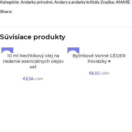
Kategórie:
Andarky prírodné
,
Andary a andarky krištály
Značka:
AMARE
Share:
Súvisiace produkty
10 ml Nechtíkový olej na
Bylinkové Vonné CÉDER
riedenie esenciálnych olejov
Povrázky ♥
set
€
6,15
s DPH
€
2,56
s DPH