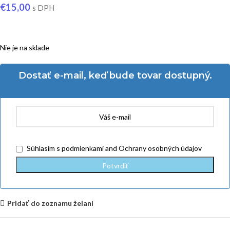
€
15,00
s DPH
Nie je na sklade
Dostať e-mail, keď bude tovar dostupný.
Súhlasím
s podmienkami
and
Ochrany osobných údajov
Pridať do zoznamu želaní