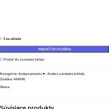
1 na sklade
PRIDAŤ DO KOŠÍKA
Pridať do zoznamu želaní
Kategórie:
Andara amulety ♥
,
Andary a andarky krištály
Značka:
AMARE
Share:
Súvisiace produkty