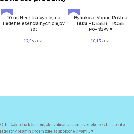
10 ml Nechtíkový olej na
Bylinkové Vonné Púštna
riedenie esenciálnych olejov
Ruža – DESERT ROSE
set
Povrázky ♥
€
2,56
€
6,15
s DPH
s DPH
Odtlačok toho kým som, ako vnímam a cítim svet okolo seba .. tento
radostný okamih chcem zdieľať spoločne s vami .. ♥