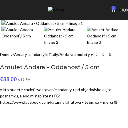
0
€
0,0
Click to enlarge
Domov
Andary a andarky krištály
Andara amulety ♥
Amulet Andara – Oddanosť / 5 cm
€
88,00
s DPH
• kto budete chcieť zvestovanie andarky • pri objednávke dajte
poznámku, alebo mi napíšte na FB:
https://www.facebook.com/katarina.lahutova • teším sa ~ merci 🟣