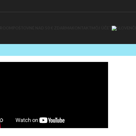
WROOM
POŠTOVNÉ NAD 50 € ZDARMA
KONTAKT
MÔJ ÚČET