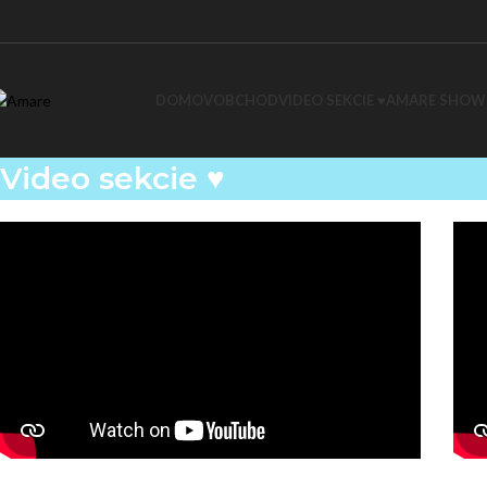
DOMOV
OBCHOD
VIDEO SEKCIE ♥
AMARE SHO
Video sekcie ♥