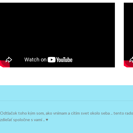
Odtlačok toho kým som, ako vnímam a cítim svet okolo seba .. tento ra
zdieľať spoločne s vami .. ♥