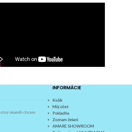
INFORMÁCIE
Košík
Môj účet
dostný okamih chcem
Pokladňa
Zoznam želaní
AMARE SHOWROOM