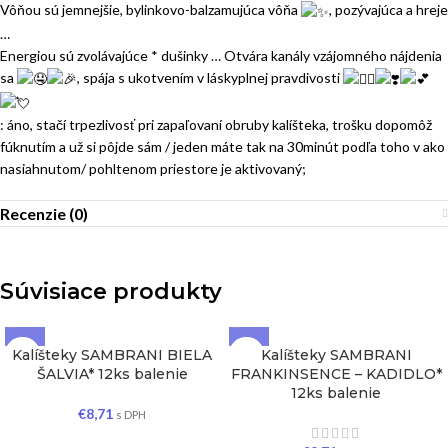
Vôňou sú jemnejšie, bylinkovo-balzamujúca vôňa
, pozývajúca a hreje
…
Energiou sú zvolávajúce * dušinky … Otvára kanály vzájomného nájdenia
sa
, spája s ukotvením v láskyplnej pravdivosti
: áno, stačí trpezlivosť pri zapaľovaní obruby kalíšteka, trošku dopomôž
fúknutím a už si pôjde sám / jeden máte tak na 30minút podľa toho v ako
nasiahnutom/ pohltenom priestore je aktivovaný;
Recenzie (0)
Súvisiace produkty
Kalíšteky SAMBRANI BIELA
Kalíšteky SAMBRANI
ŠALVIA* 12ks balenie
FRANKINSENCE – KADIDLO*
12ks balenie
€
8,71
s DPH