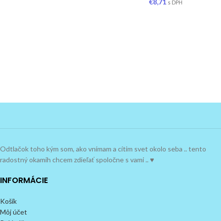
€
8,71
s DPH
Odtlačok toho kým som, ako vnímam a cítim svet okolo seba .. tento
radostný okamih chcem zdieľať spoločne s vami .. ♥
INFORMÁCIE
Košík
Môj účet