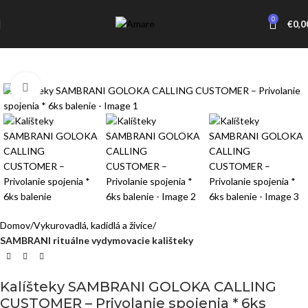
0
€
0,0
Click to enlarge
Domov
Vykurovadlá, kadidlá a živice
SAMBRANI rituálne vydymovacie kališteky
Kalíšteky SAMBRANI GOLOKA CALLING
CUSTOMER – Privolanie spojenia * 6ks