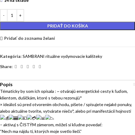
14 na sklade
PRIDAŤ DO KOŠÍKA
Pridať do zoznamu želaní
Kategória:
SAMBRANI rituálne vydymovacie kališteky
Share:
Popis
Tématicky by som ich opísala : ~ otvárajú energetické cesty k ľuďom,
klientom, dušičkám, ktoré s tebou rezonujú*
× ideáloš sú pred otvorením obchodu, píšete / spisujete nejaké ponuky,
alebo aktuálne tvoríte, vytvárate niečo*, alebo pri manifestácii hojnosti
– aktivuj s ČISTÝM zámerom, môžeš si kľudne povedať:
“Nech ma nájdu tí, ktorých moje svetlo lieči.”