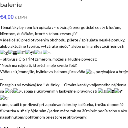
balenie
€
4,00
s DPH
Tématicky by som ich opísala : ~ otvárajú energetické cesty k ľuďom,
klientom, dušičkám, ktoré s tebou rezonujú*
× ideáloš sú pred otvorením obchodu, píšete / spisujete nejaké ponuky,
alebo aktuálne tvoríte, vytvárate niečo*, alebo pri manifestácii hojnosti
– aktivuj s ČISTÝM zámerom, môžeš si kľudne povedať:
“Nech ma nájdu tí, ktorých moje svetlo lieči.”
Vôňou sú jemnejšie, bylinkovo-balzamujúca vôňa
, pozývajúca a hreje
…
Energiou sú zvolávajúce * dušinky … Otvára kanály vzájomného nájdenia
sa
, spája s ukotvením v láskyplnej pravdivosti
: áno, stačí trpezlivosť pri zapaľovaní obruby kalíšteka, trošku dopomôž
fúknutím a už si pôjde sám / jeden máte tak na 30minút podľa toho v ako
nasiahnutom/ pohltenom priestore je aktivovaný;