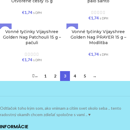
Otvorené cesty 15 g
palo santo
€
1,74
s DPH
€
1,74
s DPH
Vonné tyčinky Vijayshree
Vonné tyčinky Vijayshree
Golden Nag Patchouli 15 g –
Golden Nag PRAYER 15 g –
pačuli
Modlitba
€
1,74
s DPH
€
1,74
s DPH
←
1
2
3
4
5
→
Odtlačok toho kým som, ako vnímam a cítim svet okolo seba .. tento
radostný okamih chcem zdieľať spoločne s vami .. ♥
INFORMÁCIE