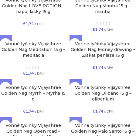
Vonné tyčinky Vijayshree
Vonné tyčinky Vijayshree
Golden Nag LOVE POTION –
Golden Nag Mantra 15 g –
nápoj lásky 15 g
mantra
€
1,74
s DPH
€
1,74
s DPH
Vonné tyčinky Vijayshree
Vonné tyčinky Vijayshree
Golden Nag Meditation 15 g –
Golden Nag Money drawing –
meditácia
Získať peniaze 15 g
€
1,74
s DPH
€
1,74
s DPH
Vonné tyčinky Vijayshree
Vonné tyčinky Vijayshree
Golden Nag Myrrh – Myrha 15
Golden Nag Olibano 15 g –
g
olibanium
€
1,74
€
1,74
s DPH
s DPH
Vonné tyčinky Vijayshree
Vonné tyčinky Vijayshree
Golden Nag Open road –
Golden Nag Palo Santo 15 g –