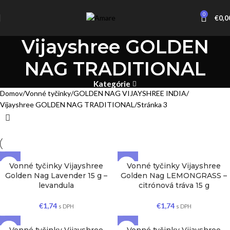
0
€
0,0
Vijayshree GOLDEN
NAG TRADITIONAL
Kategórie
Domov
Vonné tyčinky
GOLDEN NAG VIJAYSHREE INDIA
Vijayshree GOLDEN NAG TRADITIONAL
Stránka 3
Vonné tyčinky Vijayshree
Vonné tyčinky Vijayshree
Golden Nag Lavender 15 g –
Golden Nag LEMONGRASS –
levandula
citrónová tráva 15 g
€
1,74
€
1,74
s DPH
s DPH