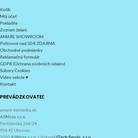
Košík
Môj účet
Pokladňa
Zoznam želaní
AMARE SHOWROOM
Poštovné nad 50 € ZDARMA
Obchodné podmienky
Reklamačný formulár
GDPR (Ochrana osobných údajov)
Súbory Cookies
Video sekcie ♥
Kontakt
PREVÁDZKOVATEĽ
amare-ezoterika.sk
ASNtex s.r.o.
Partizánska 264/24
956 41 Uhrovec
2020
ASNtex s.r.o.
I Vytvoril
ITech Servis, s.r.o.