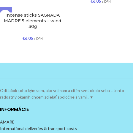
€
6,05
s DPH
Incense sticks SAGRADA
MADRE 5 elements – wind
30g
€
6,05
s DPH
Odtlačok toho kým som, ako vnímam a cítim svet okolo seba .. tento
radostný okamih chcem zdieľať spoločne s vami .. ♥
INFORMÁCIE
AMARE
International deliveries & transport costs